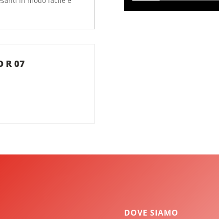
santi in modo facile e
 R 07
DOVE SIAMO