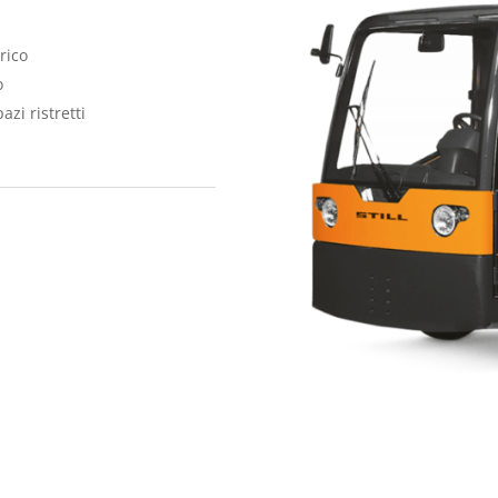
rico
o
zi ristretti