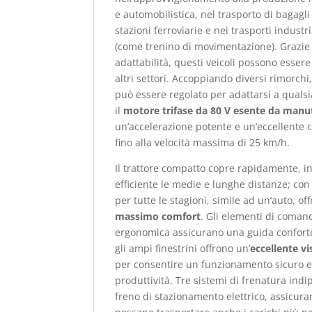
e automobilistica, nel trasporto di bagagli
stazioni ferroviarie e nei trasporti industr
(come trenino di movimentazione). Grazie 
adattabilità, questi veicoli possono essere 
altri settori. Accoppiando diversi rimorchi
può essere regolato per adattarsi a quals
il
motore trifase da 80 V esente da manu
un’accelerazione potente e un’eccellente 
fino alla velocità massima di 25 km/h.
Il trattore compatto copre rapidamente, i
efficiente le medie e lunghe distanze; con
per tutte le stagioni, simile ad un’auto, of
massimo comfort
. Gli elementi di coman
ergonomica assicurano una guida conforte
gli ampi finestrini offrono un’
eccellente vis
per consentire un funzionamento sicuro e
produttività. Tre sistemi di frenatura indi
freno di stazionamento elettrico, assicuran