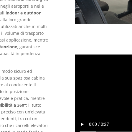
 negli aeroporti e nelle
iali
indoor e outdoor
alla loro grande
utilizzati anche in molti
, il volume di trasporto
iasi applicazione, mentre
tenzione
, garantisce
capacità in pendenza
n modo sicuro ed
 la sua spaziosa cabina
fre al conducente il
do in posizione
vole e pratica, mentre
ibilità a 360°
: il tutto
 preciso con un’elevata
pendenti, tra cui un
o che i carrelli elevatori