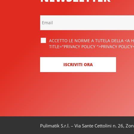
ACCETTO LE NORME A TUTELA DELLA <A H
TITLE="PRIVACY POLICY ">PRIVACY POLICY
Pulimatik S.r.l. – Via Sante Cettolini n. 26, 