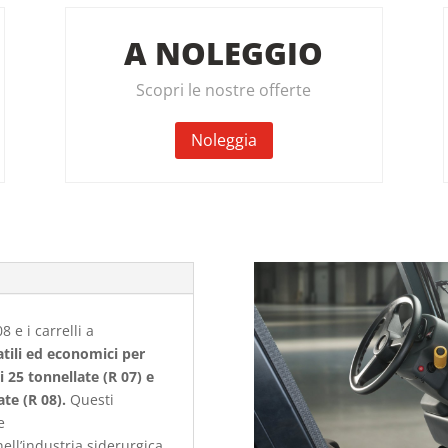
A NOLEGGIO
Scopri le nostre offerte
Noleggia
8 e i carrelli a
tili ed economici per
i 25 tonnellate (R 07) e
ate (R 08).
Questi
e
ell’industria siderurgica