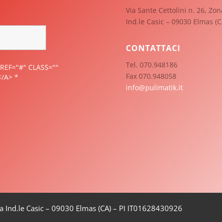
Via Sante Cettolini n. 26, Zon
Ind.le Casic – 09030 Elmas (C
CONTATTACI
Tel. 070.948186
REF="#" CLASS=""
Fax 070.948058
</A>
*
info@pulimatik.it
Zona Ind.le Casic – 09030 Elmas (CA) – PI IT01628430926