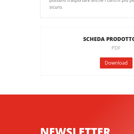
possano trasportare anche i carichi più pe
sicuro.
SCHEDA PRODOTTO
PDF
Download
NEWSLETTER