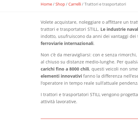
Home
/
Shop
/
Carrelli
/ Trattori e trasportatori
Volete acquistare, noleggiare o affittare un tra
trattori e trasportatori STILL.
Le industrie nava
indotto, usufruiscono da anni dei vantaggi dei tr
ferroviarie internazionali
.
Non c’è da meravigliarsi: con e senza rimorchi, 
al chiuso su distanze medio-lunghe. Per quals
carichi fino a 8000 chili
, questi veicoli non sme
elementi innovativi
fanno la differenza nell’e
l’operatore in tempo reale sull’attuale penden
I trattori e trasportatori STILL vengono proget
attività lavorative.