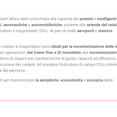
ttore? Allora date un’occhiata alla capacità dei
potenti
e
intelligenti
li, aeronautiche
e
automobilistiche
, assieme alle
aziende del relat
attori e trasportatori STILL. Al pari di molti
aeroporti
e
stazioni
i trattori e trasportatori sono
ideali per la movimentazione delle 
iasi operazione,
dal traino fino a 25 tonnellate
alla
movimentazion
ttono di stupire per caratteristiche di guida, capacità ed efficienza
secuzione dei compiti. Ad esempio l’indicatore di campo STILL infor
za del percorso.
tati per massimizzare
la semplicità
,
economicità
e
sicurezza
delle