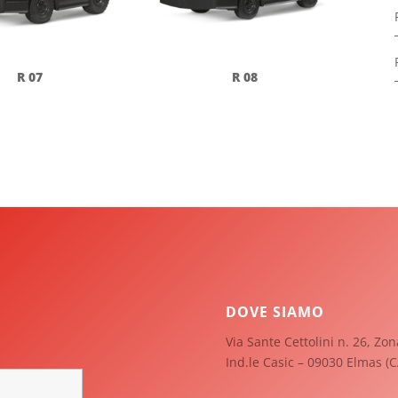
R 07
R 08
DOVE SIAMO
Via Sante Cettolini n. 26, Zon
Ind.le Casic – 09030 Elmas (C