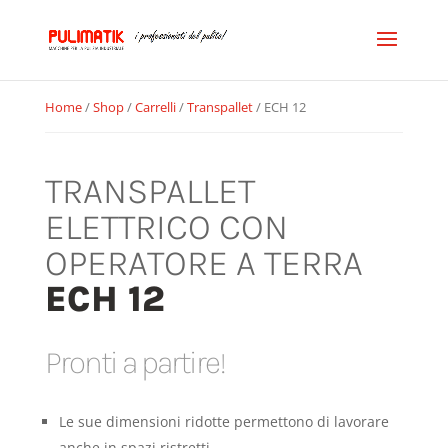
Home
/
Shop
/
Carrelli
/
Transpallet
/ ECH 12
TRANSPALLET
ELETTRICO CON
OPERATORE A TERRA
ECH 12
Pronti a partire!
Le sue dimensioni ridotte permettono di lavorare
anche in spazi ristretti