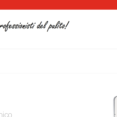
E
mico