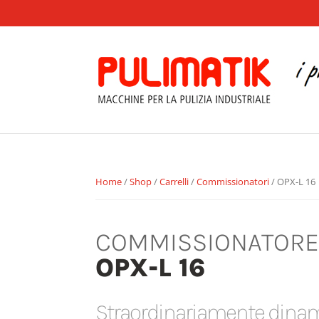
Home
/
Shop
/
Carrelli
/
Commissionatori
/ OPX-L 16
COMMISSIONATOR
OPX-L 16
Straordinariamente dina