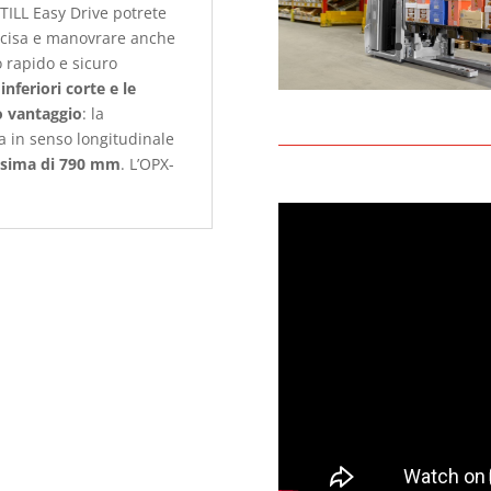
TILL Easy Drive potrete
recisa e manovrare anche
 rapido e sicuro
inferiori corte e le
o vantaggio
: la
ia in senso longitudinale
ssima di 790 mm
. L’OPX-