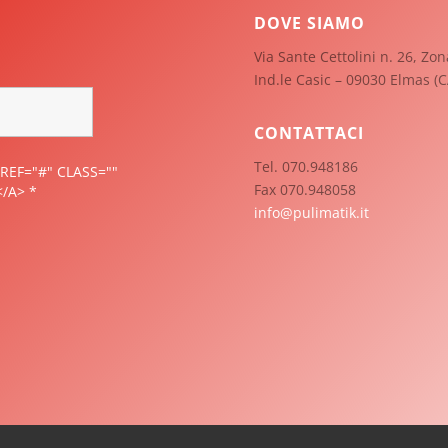
DOVE SIAMO
Via Sante Cettolini n. 26, Zon
Ind.le Casic – 09030 Elmas (C
CONTATTACI
Tel. 070.948186
REF="#" CLASS=""
Fax 070.948058
</A>
*
info@pulimatik.it