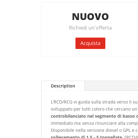
NUOVO
Richiedi un'offerta
Acquista
Description
L’RCD/RCG vi guida sulla strada verso il s
sviluppato per tutti coloro che cercano un
controbilanciato nel segmento di basso 
immediato ma senza rinunciare alla compr
Disponibile nella versione diesel o GPL e
sollevamento di 1,5 - 5 tonnellate
, l’RCD