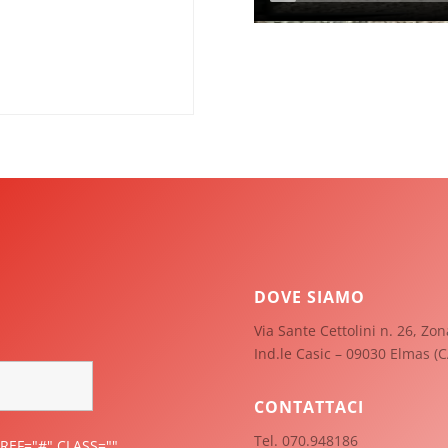
DOVE SIAMO
Via Sante Cettolini n. 26, Zon
Ind.le Casic – 09030 Elmas (C
CONTATTACI
Tel. 070.948186
REF="#" CLASS=""