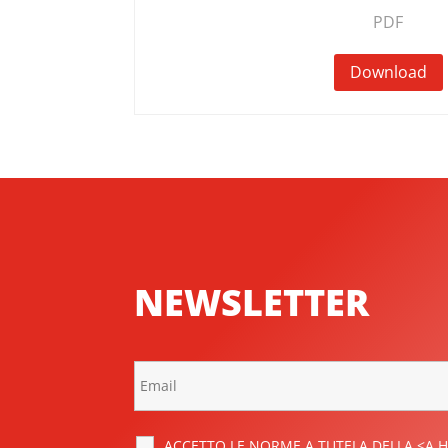
PDF
Download
NEWSLETTER
ACCETTO LE NORME A TUTELA DELLA <A H