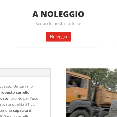
A NOLEGGIO
Scopri le nostre offerte
Noleggia
uccesso. Un carrello
robusto carrello
costo
, pronto per l’uso
ovata qualità STILL.
 con una
capacità di
/RCG è un carrello